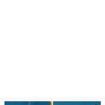
フランス・グラースの調香師とのコラボレーシ
ョンによって生まれた
オリジナルの3種類です。
公式ホー
https://www.collinslife.jp/
ムページ