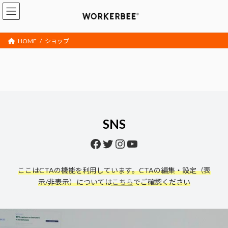
コ
ナ
ン
ビ
テ
ゲ
ン
ー
HOME
ショップ
ツ
シ
へ
ョ
ス
ン
キ
に
ッ
移
プ
動
SNS
Facebook
Twitter
Instagram
YouTube
ここはCTAの機能を利用しています。CTAの編集・設定（表
示/非表示）については
こちら
でご確認ください