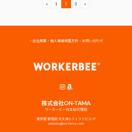
Posts
«
1
2
3
»
固
固
固
定
定
定
pagination
ペ
ペ
ペ
ー
ー
ー
ジ
ジ
ジ
・
会社概要
・
個人情報保護方針
・
お問い合わせ
Instagram
Amazon
株式会社ON-TAMA
ワーカービー日本総代理店
東京都 新宿区大久保2-7-1 フジビル7F
ontama@on-tama.com