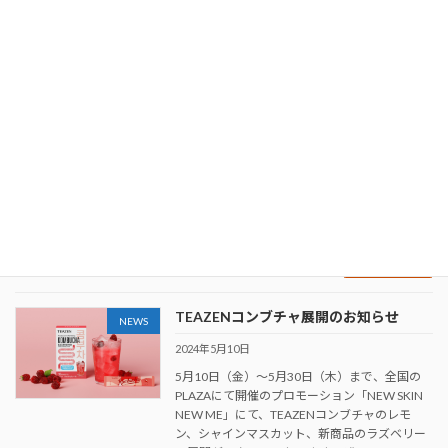
OLIVE YOUNGプライベートブランド
NEWS
「Delight project」の新商品5種を全国
のPLAZA・MINiPLAにて6月7日に発
売！
2024年6月6日
韓国を代表するヘルス＆ビューティストア
「OLIVE YOUNG(オリーブヤング)」の食品カテ
ゴリーのプライベートブランドである「Delight
project(ディライトプロジェクト)」の正規輸入
代理店として、人気のベー […]
続きを読む
TEAZENコンブチャ展開のお知らせ
NEWS
2024年5月10日
5月10日（金）～5月30日（木）まで、全国の
PLAZAにて開催のプロモーション「NEW SKIN
NEW ME」にて、TEAZENコンブチャのレモ
ン、シャインマスカット、新商品のラズベリー